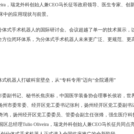
Oliveira，瑞龙外科创始人兼CEO马长征等政府领导、医生专家
床中的应用现状与前景。
分体式手术机器人的国际研讨会。会议超越了单一的技术展示，以
建全方位闭环体系，为分体式手术机器人未来更广泛、更规范、更
式机器人打破科室壁垒，从“专科专用”迈向“全院通用”
扬州市委副书记、秘书长焦庆标，中国医学装备协会理事长侯岩，世
ra-Davila，扬州市委常委、经开区党工委书记张利，扬州经开区党工
奇鸿，扬州经开区党工委委员、管委会副主任张烽，强生医疗科
总经理Tulio Oliveira，瑞龙外科创始人兼CEO马长征共同
原创分体式手术机器人正式进入全国临床推广的全新阶段。