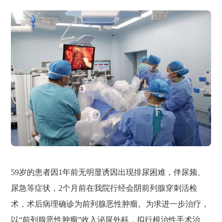
59岁的患者因1年前无明显诱因出现排尿困难，伴尿频、
尿急等症状，2个月前在我院行经会阴前列腺穿刺活检
术，术后病理确诊为前列腺恶性肿瘤。为求进一步治疗，
以“前列腺恶性肿瘤”收入泌尿外科，拟行根治性手术治