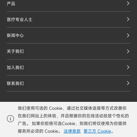
产品
医疗专业人士
新闻中心
关于我们
加入我们
联系我们
我们使用可选的 Cookie，通过社交媒体连接等方式改善你
售后热线 400-1699-560

在我们网站上的体验，并且根据你的在线活动投放个性化的
© 2025 RONOVO SURGICAL Ltd. All rights reserved.
广告。 如果你拒绝可选Cookie，则我们将仅使用为你提供
网站备案/许可证号：
沪ICP备2022030988号-1
沪公网安备：
服务所必须的 Cookie。
法律条款
第三方 Cookie
。
31010402009966